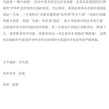
无疑是一“重大倒退”。但从中英关系交往历史来看，这其实是英国回归“两
面性”对华外交的传统立场的表现。可以预见，英国未来将会在相关领域延
续这一立场，一方面联合“五眼联盟国家”或所谓“民主十国”（包括G7国家
和澳大利亚、韩国、印度）等所谓“盟友”，努力寻找替代性技术和方案，
以摆脱对华为和中国的经济依赖；另一方面也不排除它伺机而动，两面下
注，谋求更多经济利益。英政府的这一决定是在走危险的“跷跷板”，这将
给后脱欧时代英国对华外交和后疫情时代英国经济复苏带来严峻考验。
文字编辑：齐天骄
技术支持：高葛
签发：陈新