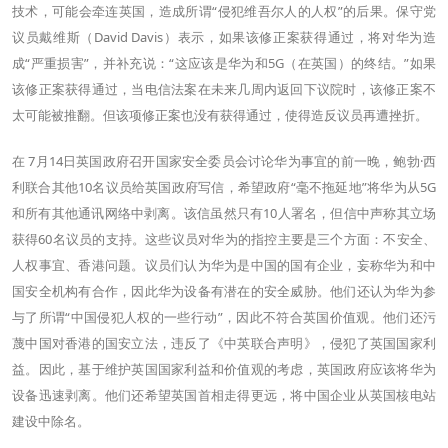
技术，可能会牵连英国，造成所谓“侵犯维吾尔人的人权”的后果。保守党
议员戴维斯（David Davis）表示，如果该修正案获得通过，将对华为造
成“严重损害”，并补充说：“这应该是华为和5G（在英国）的终结。”如果
该修正案获得通过，当电信法案在未来几周内返回下议院时，该修正案不
太可能被推翻。但该项修正案也没有获得通过，使得造反议员再遭挫折。
在 7月14日英国政府召开国家安全委员会讨论华为事宜的前一晚，鲍勃·西
利联合其他10名议员给英国政府写信，希望政府“毫不拖延地”将华为从5G
和所有其他通讯网络中剥离。该信虽然只有10人署名，但信中声称其立场
获得60名议员的支持。这些议员对华为的指控主要是三个方面：不安全、
人权事宜、香港问题。议员们认为华为是中国的国有企业，妄称华为和中
国安全机构有合作，因此华为设备有潜在的安全威胁。他们还认为华为参
与了所谓“中国侵犯人权的一些行动”，因此不符合英国价值观。他们还污
蔑中国对香港的国安立法，违反了《中英联合声明》，侵犯了英国国家利
益。因此，基于维护英国国家利益和价值观的考虑，英国政府应该将华为
设备迅速剥离。他们还希望英国首相走得更远，将中国企业从英国核电站
建设中除名。