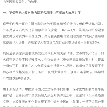
力等因素多重角力的结果。
一、英保守党内反对势力网罗各种理由不断加大施压力度
保守党内部一直存在阻扰华为参与英国5G建设的势力，但由于势单力薄，
并不足以左右约翰逊首相做出相关决定。2020年1月，英国首相约翰逊顶
住党内反对势力和美国压力，决定在英国电信基础设施的“非核心”领域继
续使用华为设备，并规定华为在英国电信行业的市场份额不得超过35%。
约翰逊的决定并没有成功安抚党内反对势力的情绪。2020年3月10日，38
名保守党议员不顾党鞭要求，在议会表决《电信基础设施法案》时，提出
一项修正案，要求在2022年底将华为清除出5G网络。该项修正案获得工党
和苏格兰民族党的支持，但由于反对力量有限，该修正案最终以306票对
282票的结果被否决。
由于新冠疫情、中国涉港国安立法等事件的影响，保守党内部的力量平衡
被打破，更多的保守党议员加入到反对的阵营之中，主张对华为采取激进
立场。比较显著的变化是出现了三个针对中国的小集团，一是下议院外事