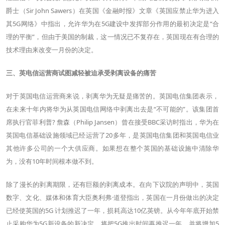
爵士（Sir John Sawers）在英国《金融时报》文章《英国应禁止华为进入
其5G网络》中指出，允许华为在5G建设中发挥部分作用的最初决定是“合
理的平衡”，但由于美国的制裁，这一情况已不复存在，英国现在有合理的
技术理由来改变一月份的决定。
三、英电信运营商试图减轻被迫承受剥离设备的痛苦
对于英国电信运营商来说，剥离华为无疑是痛苦的。英国电信集团表示，
在未来十年内将华为从英国电信网络中剥离出去是“不可能的”。该集团首
席执行官菲利普? 詹森（Philip Jansen）曾在接受BBC采访时指出，华为在
英国电信基础设施领域已经运营了20多年，是英国电信集团和英国电信业
其他许多公司的一个大供应商。如果想在整个英国的基础设施中清除华
为，没有10年时间根本做不到。
除了漫长的剥离期限，还有巨额的剥离成本。在向下议院的声明中，英国
数字、文化、媒体和体育大臣奥利弗·道登指出，英国在一月份做出的决定
已经使英国的5G 计划推迟了一年，损耗高达10亿英镑。从今年年底开始禁
止采购华为5G新设备的新决定，将把5G推出时间再推迟一年，并将增加5