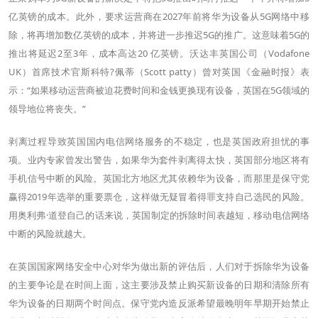
亿英镑的成本。此外，要求运营商在2027年前将华为设备从5G网络中移
除，将再增加数亿英镑的成本，并将进一步推迟5G的推广。这意味着5G的
推出将延迟2至3年，成本高达20 亿英镑。沃达丰英国公司（Vodafone
UK）首席技术官斯科特?佩蒂（Scott patty）曾对英国《金融时报》表
示：“如果移动运营商被迫花费时间和金钱更换现有设备，英国在5G领域的
领导地位将丧失。”
剥离过程导致英国国内电信网络服务的不稳定，也是英国政府担忧的事
项。业内专家曾发出警告，如果华为套件剥离得太快，英国部分地区将有
手机信号中断的风险。英国北方地区尤其依赖华为设备，而那里是保守党
赢得2019年选举的重要票仓，这样做无疑冒着得罪支持自己选民的风险。
用奥利弗·道登自己的话来说，英国制定的拆除时间表越短，移动电信网络
中断的风险就越大。
在英国国家网络安全中心对华为做出新的评估后，人们对于拆除华为设备
的主要争论是在时间上面，这主要涉及禁止购买新设备的日期和清除所有
华为设备的日期两个时间点。保守党内造反派希望最晚明年早期开始禁止