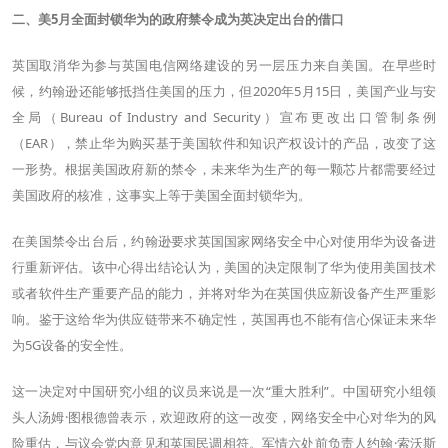
二、美5月全面封锁华为的政府禁令成为英决定出台的借口
英国取消华为参与英国电信网络建设的另一层压力来自美国。在早些时
候，约翰逊还能够抵挡住美国的压力，但2020年5月15日，美国产业与安
全局（Bureau of Industry and Security）宣布更改出口管制条例
（EAR），禁止华为购买基于美国软件和知识产权设计的产品，改变了这
一形势。根据美国政府新的禁令，未来华为生产的每一颗芯片都需要经过
美国政府的核准，这事实上等于美国全面封锁华为。
在美国禁令出台后，约翰逊要求英国国家网络安全中心对使用华为设备进
行重新评估。该中心得出结论认为，美国的决定限制了华为使用美国技术
或者软件生产重要产品的能力，并将对华为在英国供应新设备产生严重影
响。鉴于这给华为供应链带来不确定性，英国再也不能有信心保证未来华
为5G设备的安全性。
这一决定对中国研究小组的议员来说是一次“重大胜利”。中国研究小组领
头人汤姆·图根德曾表示，欢迎政府的这一改变，网络安全中心对华为的风
险重估，与议会党内意见和英国民调相符。军情六处前负责人约翰·索沃斯