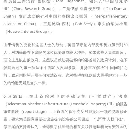
委员会主席汤姆·图根德（Tom Tugendhat）领头的“中国研究小
组”（China Research Group） ，二是伊恩·邓肯·史密斯（ Iain Duncan
Smith）发起成立的针对中国的多国议会联盟 （inter-parliamentary
alliance on China），三是鲍勃·西利（Bob Seely）牵头的华为小组
（Huawei Interest Group）。
由于情势的变化和这些人士的鼓动，英国保守党内部反华势力飙升到60
人，对约翰逊在下议院的席位优势形成较大冲击。如果这些人集体造反，
理论上足以击败政府。这些议员威胁要破坏约翰逊首相的政府计划，在下
议院通过的每一项法案中都加入反华条款，并扬言在解决“中国问题”之
前，政府别指望开展任何立法议程。这对指望在脱欧后大展手脚大干一场
的约翰逊无疑是当头一棒。
6 月29日，在上议院对电信基础设施（租赁财产）法案
（Telecommunications Infrastructure (Leasehold Property) Bill）的报告
审查阶段（report stage），上议院的保守党反对派提出一项跨党派修正
案，要求为英国宽带基础设施提供设备的公司设立一个所谓“人权门槛”。
修正案的支持者认为，全球数字供应链的相互关联性意味着允许安装华为