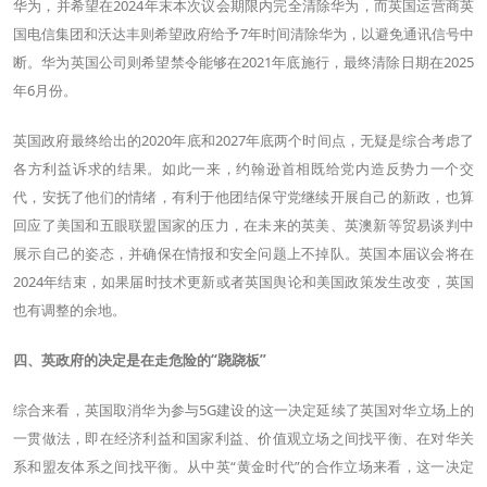
华为，并希望在2024年末本次议会期限内完全清除华为，而英国运营商英
国电信集团和沃达丰则希望政府给予7年时间清除华为，以避免通讯信号中
断。华为英国公司则希望禁令能够在2021年底施行，最终清除日期在2025
年6月份。
英国政府最终给出的2020年底和2027年底两个时间点，无疑是综合考虑了
各方利益诉求的结果。如此一来，约翰逊首相既给党内造反势力一个交
代，安抚了他们的情绪，有利于他团结保守党继续开展自己的新政，也算
回应了美国和五眼联盟国家的压力，在未来的英美、英澳新等贸易谈判中
展示自己的姿态，并确保在情报和安全问题上不掉队。英国本届议会将在
2024年结束，如果届时技术更新或者英国舆论和美国政策发生改变，英国
也有调整的余地。
四、英政府的决定是在走危险的“跷跷板”
综合来看，英国取消华为参与5G建设的这一决定延续了英国对华立场上的
一贯做法，即在经济利益和国家利益、价值观立场之间找平衡、在对华关
系和盟友体系之间找平衡。从中英“黄金时代”的合作立场来看，这一决定