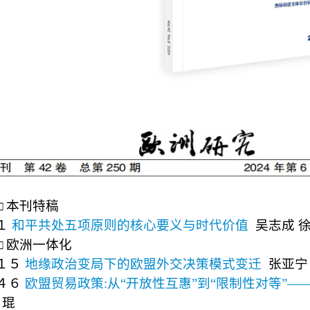
□
本刊特稿
１
和平共处五项原则的核心要义与时代价值
吴志成 
□
欧洲一体化
１５
地缘政治变局下的欧盟外交决策模式变迁
张亚宁
４６
欧盟贸易政策
:
从
“
开放性互惠
”
到
“
限制性对等
”
—
 琨