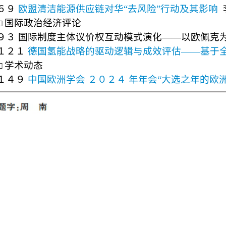
６９
欧盟清洁能源供应链对华
“
去风险
”
行动及其影响
□
国际政治经济评论
９３
国际制度主体议价权互动模式演化
——
以欧佩克
１２１
德国氢能战略的驱动逻辑与成效评估
——
基于
□
学术动态
１４９
中国欧洲学会 ２０２４ 年年会“大选之年的欧