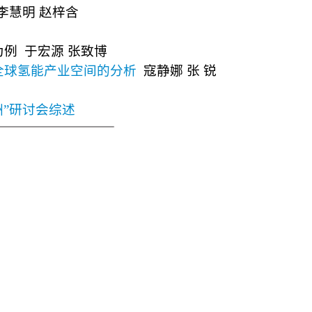
李慧明 赵梓含
为例
于宏源 张致博
全球氢能产业空间的分析
寇静娜 张 锐
洲”研讨会综述