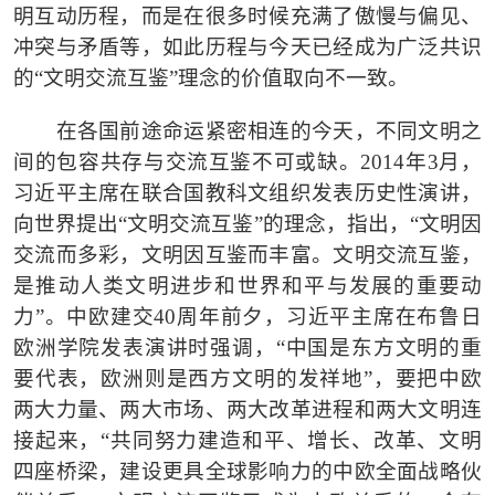
明互动历程，而是在很多时候充满了傲慢与偏见、
冲突与矛盾等，如此历程与今天已经成为广泛共识
的
“
文明交流互鉴
”
理念的价值取向不一致。
在各国前途命运紧密相连的今天，不同文明之
间的包容共存与交流互鉴不可或缺。
2014
年
3
月，
习近平主席在联合国教科文组织发表历史性演讲，
向世界提出
“
文明交流互鉴
”
的理念，指出，
“
文明因
交流而多彩，文明因互鉴而丰富。文明交流互鉴，
是推动人类文明进步和世界和平与发展的重要动
力
”
。中欧建交
40
周年前夕，习近平主席在布鲁日
欧洲学院发表演讲时强调，
“
中国是东方文明的重
要代表，欧洲则是西方文明的发祥地
”
，要把中欧
两大力量、两大市场、两大改革进程和两大文明连
接起来，
“
共同努力建造和平、增长、改革、文明
四座桥梁，建设更具全球影响力的中欧全面战略伙