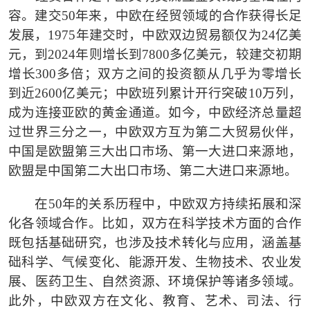
容。建交
50
年来，中欧在经贸领域的合作获得长足
发展，
1975
年建交时，中欧双边贸易额仅为
24
亿美
元，到
2024
年则增长到
7800
多亿美元，较建交初期
增长
300
多倍；双方之间的投资额从几乎为零增长
到近
2600
亿美元；中欧班列累计开行突破
10
万列，
成为连接亚欧的黄金通道。如今，中欧经济总量超
过世界三分之一，中欧双方互为第二大贸易伙伴，
中国是欧盟第三大出口市场、第一大进口来源地，
欧盟是中国第二大出口市场、第二大进口来源地。
在
50
年的关系历程中，中欧双方持续拓展和深
化各领域合作。比如，双方在科学技术方面的合作
既包括基础研究，也涉及技术转化与应用，涵盖基
础科学、气候变化、能源开发、生物技术、农业发
展、医药卫生、自然资源、环境保护等诸多领域。
此外，中欧双方在文化、教育、艺术、司法、行