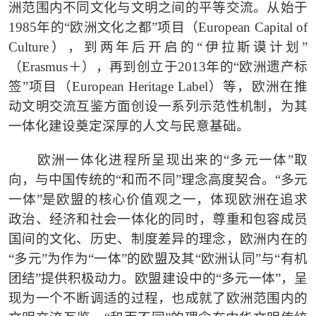
洲范围内不同文化与文明之间的平等交流。从始于
1985
年的
“
欧洲文化之都
”
项目（
European Capital of
Culture
），到两年后开启的
“
伊拉斯谟计划
”
（
Erasmus
＋），再到创立于
2013
年的
“
欧洲遗产标
签
”
项目（
European Heritage Label
）等，欧洲在推
动文明交流互鉴方面创设一系列示范性机制，为其
一体化建设奠定深厚的人文与民意基础。
欧洲一体化进程所呈现出来的
“
多元一体
”
取
向，与中国传统的
“
和而不同
”
理念高度契合。
“
多元
一体
”
是欧盟的核心价值观之一，体现欧洲在追求
政治、经济和社会一体化的同时，尊重和包容成员
国间的文化、历史、制度差异的理念，欧洲内在的
“
多元
”
为作为
“
一体
”
的欧盟及其
“
欧洲认同
”
与
“
有机
团结
”
提供积极动力。欧盟建设中的
“
多元一体
”
，呈
现为一个不断调适的过程，也成就了欧洲范围内的