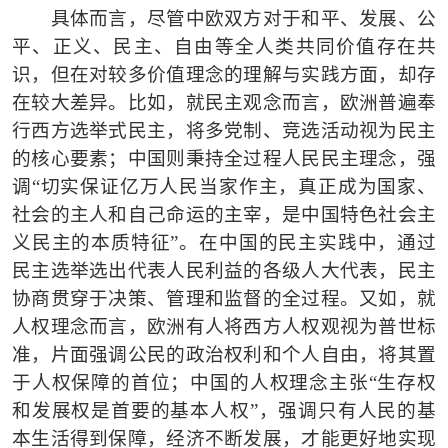
具体而言，尽管中欧双方对于和平、发展、公
平、正义、民主、自由等全人类共同价值存在共
识，但在对较多价值理念的理解与实践方面，却存
在较大差异。比如，就民主观念而言，欧洲普遍奉
行西方选举式民主，将多党制、竞选活动视为民主
的核心要素；中国则秉持全过程人民民主理念，强
调
“
切实保证亿万人民当家作主，真正成为国家、
社会的主人和自己命运的主宰，是中国特色社会主
义民主的本质特征
”
。在中国的民主实践中，通过
民主选举选出代表人民利益的各级人大代表，民主
协商贯穿于决策、管理和监督的全过程。又如，就
人权理念而言，欧洲有人将西方人权观视为普世标
准，片面强调公民的政治权利和个人自由，将其置
于人权保障的首位；中国的人权理念主张
“
生存权
和发展权是首要的基本人权
”
，强调只有人民的基
本生活得到保障，经济不断发展，才能更好地实现