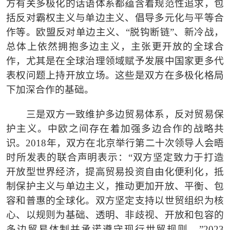
方有关多极化的话语体系都蕴含着规范性追求，包
括反对霸权主义与单边主义、倡导多元化与平等合
作等。欧盟反对单边主义、
“
脱钩断链
”
、新冷战，
总体上依然拥抱多边主义，主张更开放的全球合
作，尤其是在全球治理领域赋予发展中国家更多代
表权问题上持开放立场。这些是双方在多极化格局
下加深合作的基础。
三是双方一致维护多边贸易体系，反对贸易保
护主义。中欧之间存在着加强多边合作的战略共
识。
2018
年，双方在北京举行第二十次领导人会晤
时所发表的联合声明表示：
“
双方坚定致力于打造
开放型世界经济，提高贸易投资自由化便利化，抵
制保护主义与单边主义，推动更加开放、平衡、包
容和普惠的全球化。双方坚定支持以世贸组织为核
心、以规则为基础、透明、非歧视、开放和包容的
多边贸易体制并承诺遵守现行世贸规则。
”2023