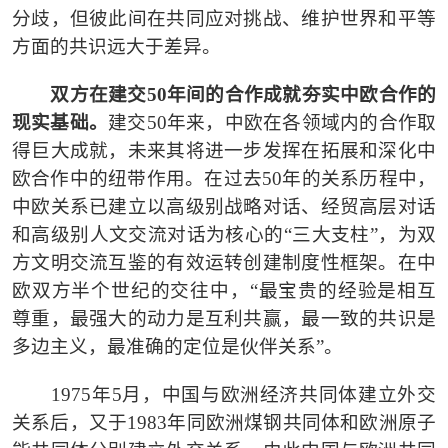
分歧，但彼此间在共同应对挑战、维护世界和平等
方面的共识远大于差异。
双方在建交
50
年间的合作成就夯实中欧合作的
现实基础。
建交
50
年来，中欧在各领域内的合作取
得巨大成就，未来其将进一步发挥在拓展和深化中
欧合作中的纽带作用。在过去
50
年的关系历程中，
中欧关系已建立以高级别战略对话、经贸高层对话
和高级别人文交流对话为核心的
“
三大支柱
”
，为双
方文明交流互鉴的有效运转创建制度性框架。在中
欧双方半个世纪的交往中，
“
最宝贵的经验是相互
尊重，最强大的动力是互利共赢，最一致的共识是
多边主义，最准确的定位是伙伴关系
”
。
1975
年
5
月，中国与欧洲经济共同体建立外交
关系后，又于
1983
年同欧洲煤钢共同体和欧洲原子