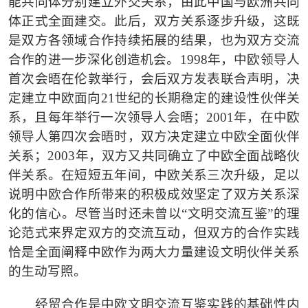
能共同体分别建立外交关系，由此中国与欧洲共同
体正式全面建交。此后，双方关系逐步升级，这既
是双方各领域合作持续拓展的结果，也为双方交流
合作的进一步深化创造机会。
1998
年，中欧领导人
首次会晤在伦敦举行，会后双方发表联合声明，决
定建立中欧面向
21
世纪的长期稳定的建设性伙伴关
系，且每年举行一次领导人会晤；
2001
年，在中欧
领导人第四次会晤时，双方决定建立中欧全面伙伴
关系；
2003
年，双方又共同确立了中欧全面战略伙
伴关系。在短短五年间，中欧关系三次升级，足以
说明中欧合作所带来的积极成效坚定了双方关系深
化的信心。尽管当时还未曾以
“
文明交流互鉴
”
的理
论范式来界定双方的交流互动，但双方的合作实践
恰是全面阐释中欧作为两大力量建设文明伙伴关系
的生动写照。
经贸合作是中欧文明交流互鉴实践的基础性内