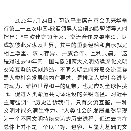
2025
年
7
月
24
日，习近平主席在京会见来华举
行第二十五次中国
-
欧盟领导人会晤的欧盟领导人时
指出：
“
中欧建交
50
年来，交流合作成果丰硕，既
成就彼此又惠及世界，其中的重要经验和启示就是
相互尊重、求同存异、开放合作、互利共赢。
”
这
是对过去
50
年间中国与欧洲两大文明持续深化文明
交流互鉴的深刻总结。不同文明之间开展交流互鉴
是人类社会发展的内在要求，是推动人类社会进步
的动力、维护世界和平的纽带，也是应对全球性挑
战、促进人类命运共同体建设的关键途径。习近平
主席强调：
“
历史告诉我们，只有交流互鉴，一种
文明才能充满生命力。
”
人类社会的发展虽然呈现
为一个不同文明持续交流的历史进程，但过去它在
总体上并不是一个以平等、包容、互鉴为基础的文