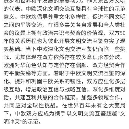
进步和世界和平发展的重要动力。作为东西方文明
的代表，中欧深化文明交流互鉴具有全球性的示范
意义。中欧均倡导尊重文化多样性，促进不同文明
之间的平等交流，在很多事关各自发展和全人类社
会的议题上拥有政治共识与契合的价值观，双方
50
年的关系历程也为彼此开展文明交流互鉴夯实了现
实基础。当下中欧深化文明交流互鉴仍面临一些挑
战，尤其体现在双方依然存在较多意识形态分歧、
欧洲对华角色认知与定位存在偏颇、双方经贸合作
的平衡失稳等方面。着眼于中欧文明交流互鉴的深
化、提升和巩固中欧关系的韧性，双方应强化多层
级互动，增进政治互信与战略互信，深化多维度对
话，共建互利共赢的合作框架，加强多领域合作，
共同应对全球性挑战。在世界百年未有之大变局
下，中欧双方应成为携手以文明交流互鉴超越
“
文
明冲突
”
的示范。