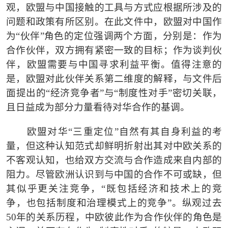
观，欧盟与中国接触的工具与方式应根据所涉及的
问题和政策有所区别。在此文件中，欧盟对中国作
为
“
伙伴
”
角色的定位强调两个方面，分别是：作为
合作伙伴，双方拥有紧密一致的目标；作为谈判伙
伴，欧盟需要与中国寻求利益平衡。值得注意的
是，欧盟对此伙伴关系第二维度的解释，与文件后
面提出的
“
经济竞争者
”
与
“
制度性对手
”
密切关联，
且日益成为部分力量看待对华合作的基调。
欧盟对华
“
三重定位
”
自然有其自身利益的考
量，但这种认知范式却鲜明折射出其对中欧关系的
不客观认知，也给双方交流与合作造成来自内部的
阻力。尽管欧洲认识到与中国的合作不可或缺，但
其似乎更关注竞争，
“
既包括经济和技术上的竞
争，也包括制度和治理模式上的竞争
”
。纵观过去
50
年的关系历程，中欧彼此作为合作伙伴的角色是