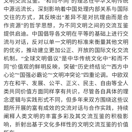
文明交流互鉴。
“
和而不同
”
的理念在中华文明传统
中源远流长，深刻影响着中国处理内部关系与国际
交往的方式，其反映出
“
差异不是对抗理由而是合
作资源
”
的哲学思想，为不同文明之间的交流互鉴
提供启迪。中国倡导各文明在平等的基础上进行交
流与对话，反对以单一文明的标准来衡量其他文明
的优劣，推动建立更加公正、开放的国际文化交流
机制。
“
全球文明倡议
”
是中华传统文化中
“
和而不
同
”
价值观的鲜明反映，突破
“
历史终结论
”“
西方中
心论
”“
国强必霸论
”“
文明冲突论
”
四重论调。中欧双
方在和平、发展、公平、正义、民主、自由等全人
类共同价值方面同样享有共识，尽管各自具体的理
念逻辑与实践形式不同，但多年来双方围绕这些议
题所开展的富有成效的交流对话与合作实践，持续
阐释人类文明的丰富多彩及其交流互鉴的积极影
响，折射出基于文化多样性的文明交流互鉴的价值