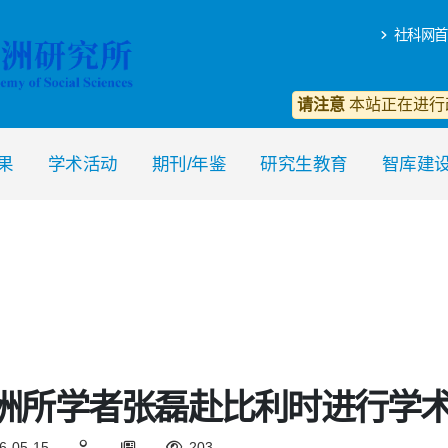
社科网首
请注意
本站正在进行
果
学术活动
期刊/年鉴
研究生教育
智库建
洲所学者张磊赴比利时进行学
6-05-15
203