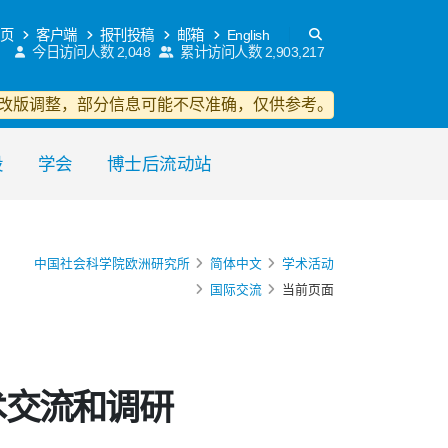
页
客户端
报刊投稿
邮箱
English
今日访问人数
2,048
累计访问人数
2,903,217
改版调整，部分信息可能不尽准确，仅供参考。
设
学会
博士后流动站
中国社会科学院欧洲研究所
简体中文
学术活动
国际交流
当前页面
术交流和调研