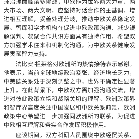
球治理面临诸多挑战，中欧作为世界两大力量、两
大市场、两大文明，应坚持对话合作的主基调，增
进相互理解，妥善处理分歧，推动中欧关系稳定发
展。智库和学术机构在促进
中欧政策
沟通、减少误
解误判、凝聚合作共识方面具有独特作用，希望双
方加强学术往来和机制化沟通，为中欧关系健康发
展贡献智力支持。
法比安
·
祖莱格
对
欧洲所的热情接待
表示感谢。
他表示，当前
全球
地缘政治紧张、经济增长乏力，
中美欧关系处于深刻调整之中，
世界
不确定性
显著
上升。在此背景下，
中欧
双方需加强沟通交流，增
进对彼此政策立场和战略关切的理解。欧洲政策界
和智库界高度关注中国发展和
中欧
关系
前景
，欧洲
政策中心
希望进一步加强同欧洲所的
联系，为促进
中欧
相互理解和务实合作
发挥积极作用。
座谈期间，双方科研人员围绕中欧经贸关系、