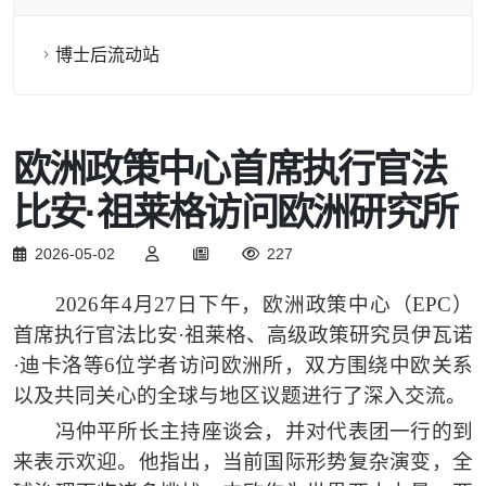
博士后流动站
欧洲政策中心首席执行官法
比安·祖莱格访问欧洲研究所
2026-05-02
227
202
6
年
4
月
27
日
下午
，
欧洲政策中心
（
EPC
）
首席执行官法比安
·
祖莱格
、高级政策研究员伊瓦诺
·迪卡洛
等
6
位学者
访问欧洲所，
双方
围绕
中欧
关系
以及
共同关心的
全球
与地区议题进行
了
深入交流。
冯仲平所长主持座谈会，
并
对代表团一行的到
来表示欢迎。
他指出，
当前国际形势复杂演变，全