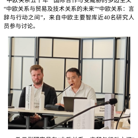
“
中欧关系五十年
”“
国际合作与受威胁的多边主义
”
“
中欧关系与贸易及技术关系的未来
”“
中欧关系：言
辞与行动之间
”
，来自中欧主要智库近
4
0
名研究人
员参与讨论。